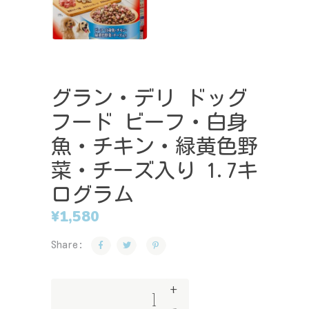
グラン・デリ ドッグ
フード ビーフ・白身
魚・チキン・緑黄色野
菜・チーズ入り 1.7キ
ログラム
¥
1,580
Share:
+
グ
-
ラ