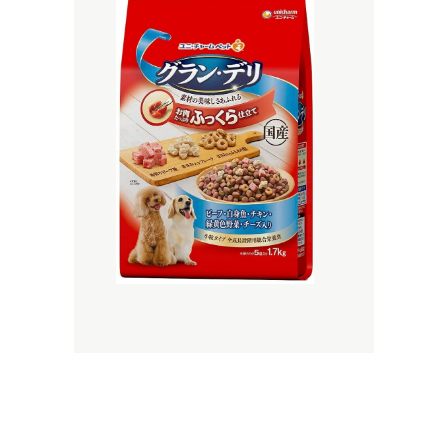
緑
黄
色
野
菜・
チ
ー
ズ
入
り
1.7
キ
ロ
グ
ラ
ム
quantity