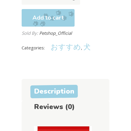
ン・
デ
Add to cart
リ
ド
Sold By:
Petshop_Official
ッ
グ
おすすめ
犬
Categories:
,
フ
ー
ド
ビ
ー
フ・
Description
白
身
Reviews (0)
魚・
チ
キ
ン・