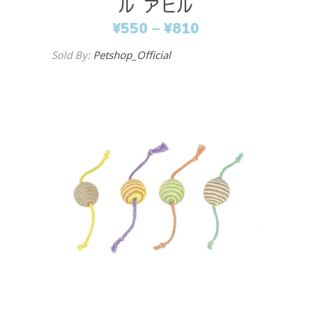
ル アヒル
¥
550
–
¥
810
Sold By:
Petshop_Official
Add to cart