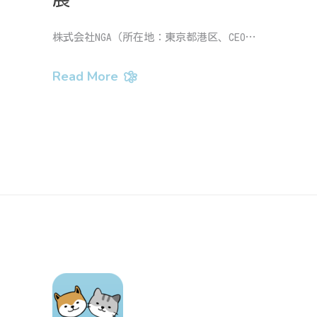
株式会社NGA（所在地：東京都港区、CEO：王 沁、以下：NGA）は、このたび、愛犬と愛犬家のQuality of Life（QOL）の向上を目的としたイベント「九十九里ビーチドッグフェスティバル2021」に出展し、ペット総合アプリ『Pet』を来場者に向けて初公開しました。 ペット好きの方に便利な機能・情報を提供する総合アプリ『Pet』今回、NGAは、より多くの方に『Pet』を知っていただくとともに、ペット好きの方の声をサービスに反映していくため、愛犬家と愛犬たち向けのイベント「九十九里ビーチドッグフェスティバル2021」にブースを出展しました。当日は500名以上が来訪、ペットとの暮らしに関するアンケートに回答いただき、ブースに併設したフォトスポットでは、愛するペットとの記念撮影を楽しんでいただきました。 また、アンケートやブースでの対話を通じて、多くの方から、「『Pet』アプリを使ってみたい」「サービスの本格展開が待ち遠しい」「ぜひβ版テストに参加したい」といったお声を多数いただきました。 NGAは引き続き、『Pet』アプリβ版テストへの参加者を募集しております。そして、より多くのペット好きの方の声を大切に、「Petとの楽しい毎日を」に寄り添うコンテンツの開発を進めてまいります。 NGAが開発・運営するペット好きな方向けのアプリ『Pet』は、飼い主によるペットの動画や写真の投稿、コメント投稿を通じた他の飼い主との交流だけでなく、ペットの育て方やおすすめの商品・サービス情報なども共有できるSNSアプリです。さらに、サロンやホテル、病院、レストランなどのペット用施設や保険サービス、飼育管理情報なども掲載する計画です。 出展内容 今回、NGAは、より多くの方に『Pet』を知っていただくとともに、ペット好きの方の声をサービスに反映していくため、愛犬家と愛犬たち向けのイベント「九十九里ビーチドッグフェスティバル2021」にブースを出展しました。当日は500名以上が来訪、ペットとの暮らしに関するアンケートに回答いただき、ブースに併設したフォトスポットでは、愛するペットとの記念撮影を楽しんでいただきました。 また、アンケートやブースでの対話を通じて、多くの方から、「『Pet』アプリを使ってみたい」「サービスの本格展開が待ち遠しい」「ぜひβ版テストに参加したい」といったお声を多数いただきました。 NGAは引き続き、『Pet』アプリβ版テストへの参加者を募集しております。そして、より多くのペット好きの方の声を大切に、「Petとの楽しい毎日を」に寄り添うコンテンツの開発を進めてまいります。 詳細はこちら：https://prtimes.jp/main/html/rd/p/000000004.000083628.html
Read More